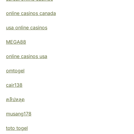
online casinos canada
usa online casinos
MEGA88
online casinos usa
omtogel
cair138
คลิปหลุด
musang178
toto togel