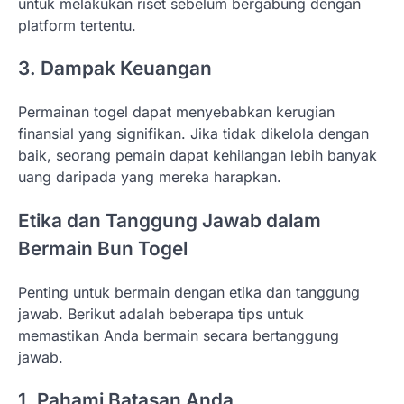
untuk melakukan riset sebelum bergabung dengan
platform tertentu.
3. Dampak Keuangan
Permainan togel dapat menyebabkan kerugian
finansial yang signifikan. Jika tidak dikelola dengan
baik, seorang pemain dapat kehilangan lebih banyak
uang daripada yang mereka harapkan.
Etika dan Tanggung Jawab dalam
Bermain Bun Togel
Penting untuk bermain dengan etika dan tanggung
jawab. Berikut adalah beberapa tips untuk
memastikan Anda bermain secara bertanggung
jawab.
1. Pahami Batasan Anda