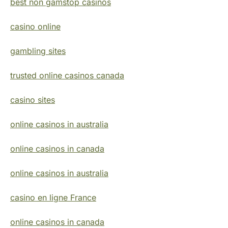
best non gamstop casinos
casino online
gambling sites
trusted online casinos canada
casino sites
online casinos in australia
online casinos in canada
online casinos in australia
casino en ligne France
online casinos in canada