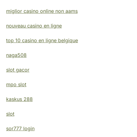
miglior casino online non aams
nouveau casino en ligne
top 10 casino en ligne belgique
naga508
slot gacor
mpo slot
kaskus 288
slot
sor777 login