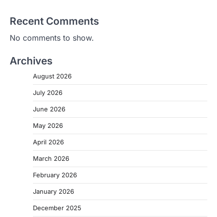
Recent Comments
No comments to show.
Archives
August 2026
July 2026
June 2026
May 2026
April 2026
March 2026
February 2026
January 2026
December 2025