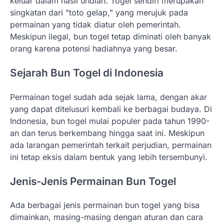
keluar dalam hasil undian. Togel sendiri merupakan
singkatan dari "toto gelap," yang merujuk pada
permainan yang tidak diatur oleh pemerintah.
Meskipun ilegal, bun togel tetap diminati oleh banyak
orang karena potensi hadiahnya yang besar.
Sejarah Bun Togel di Indonesia
Permainan togel sudah ada sejak lama, dengan akar
yang dapat ditelusuri kembali ke berbagai budaya. Di
Indonesia, bun togel mulai populer pada tahun 1990-
an dan terus berkembang hingga saat ini. Meskipun
ada larangan pemerintah terkait perjudian, permainan
ini tetap eksis dalam bentuk yang lebih tersembunyi.
Jenis-Jenis Permainan Bun Togel
Ada berbagai jenis permainan bun togel yang bisa
dimainkan, masing-masing dengan aturan dan cara