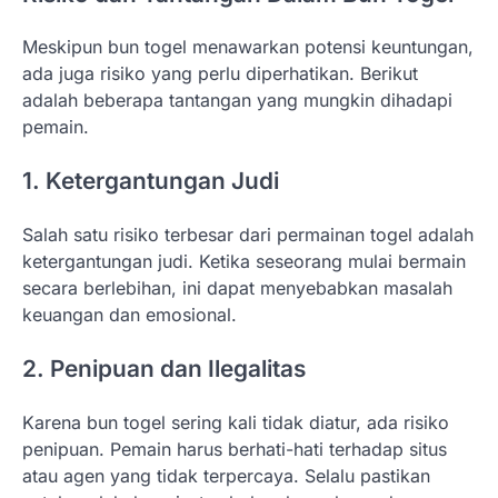
Meskipun bun togel menawarkan potensi keuntungan,
ada juga risiko yang perlu diperhatikan. Berikut
adalah beberapa tantangan yang mungkin dihadapi
pemain.
1. Ketergantungan Judi
Salah satu risiko terbesar dari permainan togel adalah
ketergantungan judi. Ketika seseorang mulai bermain
secara berlebihan, ini dapat menyebabkan masalah
keuangan dan emosional.
2. Penipuan dan Ilegalitas
Karena bun togel sering kali tidak diatur, ada risiko
penipuan. Pemain harus berhati-hati terhadap situs
atau agen yang tidak terpercaya. Selalu pastikan