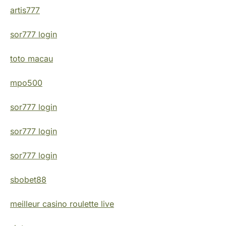
artis777
sor777 login
toto macau
mpo500
sor777 login
sor777 login
sor777 login
sbobet88
meilleur casino roulette live