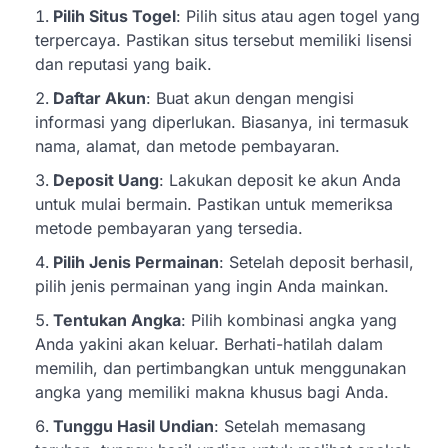
Pilih Situs Togel
: Pilih situs atau agen togel yang
terpercaya. Pastikan situs tersebut memiliki lisensi
dan reputasi yang baik.
Daftar Akun
: Buat akun dengan mengisi
informasi yang diperlukan. Biasanya, ini termasuk
nama, alamat, dan metode pembayaran.
Deposit Uang
: Lakukan deposit ke akun Anda
untuk mulai bermain. Pastikan untuk memeriksa
metode pembayaran yang tersedia.
Pilih Jenis Permainan
: Setelah deposit berhasil,
pilih jenis permainan yang ingin Anda mainkan.
Tentukan Angka
: Pilih kombinasi angka yang
Anda yakini akan keluar. Berhati-hatilah dalam
memilih, dan pertimbangkan untuk menggunakan
angka yang memiliki makna khusus bagi Anda.
Tunggu Hasil Undian
: Setelah memasang