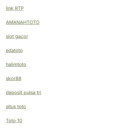
link RTP
AMANAHTOTO
slot gacor
edatoto
halimtoto
skor88
deposit pulsa tri
situs toto
Toto 10