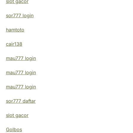
slot gacor
sor777 login
hamtoto
cair138
mau777 login
mau777 login
mau777 login
sor777 daftar
slot gacor
Golbos