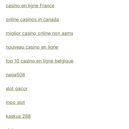
casino en ligne France
online casinos in canada
miglior casino online non aams
nouveau casino en ligne
top 10 casino en ligne belgique
naga508
slot gacor
mpo slot
kaskus 288