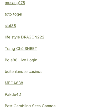
musang178
toto togel
slot88
life style DRAGON222
Trang Chủ SHBET
Bola88 Live Login
buitenlandse casinos
MEGA888
Pakde4D
Best Gambling Sites Canada