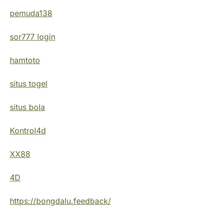
pemuda138
sor777 login
hamtoto
situs togel
situs bola
Kontrol4d
XX88
4D
https://bongdalu.feedback/