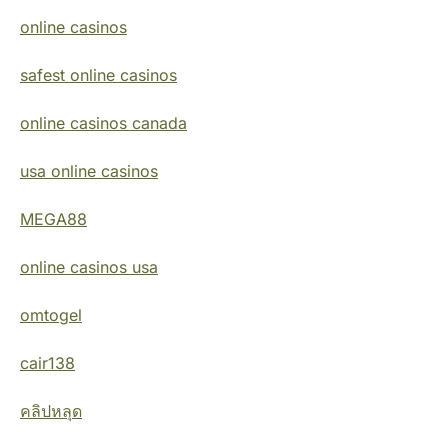
online casinos
safest online casinos
online casinos canada
usa online casinos
MEGA88
online casinos usa
omtogel
cair138
คลิปหลุด