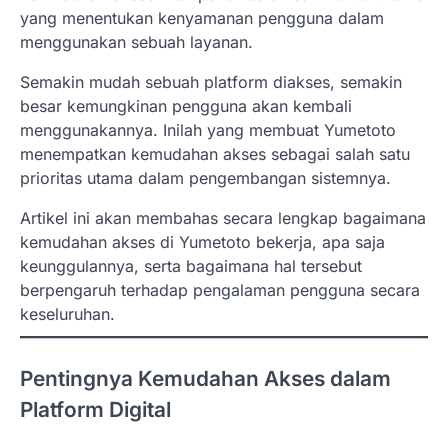
yang menentukan kenyamanan pengguna dalam
menggunakan sebuah layanan.
Semakin mudah sebuah platform diakses, semakin
besar kemungkinan pengguna akan kembali
menggunakannya. Inilah yang membuat Yumetoto
menempatkan kemudahan akses sebagai salah satu
prioritas utama dalam pengembangan sistemnya.
Artikel ini akan membahas secara lengkap bagaimana
kemudahan akses di Yumetoto bekerja, apa saja
keunggulannya, serta bagaimana hal tersebut
berpengaruh terhadap pengalaman pengguna secara
keseluruhan.
Pentingnya Kemudahan Akses dalam
Platform Digital