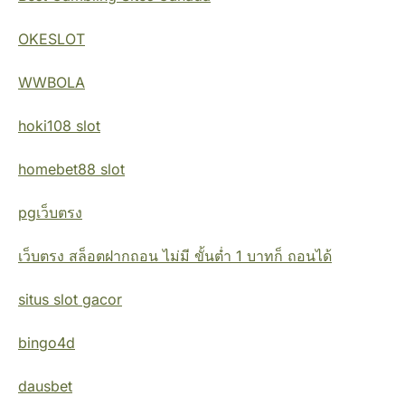
OKESLOT
WWBOLA
hoki108 slot
homebet88 slot
pgเว็บตรง
เว็บตรง สล็อตฝากถอน ไม่มี ขั้นต่ำ 1 บาทก็ ถอนได้
situs slot gacor
bingo4d
dausbet