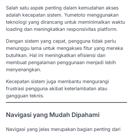
Salah satu aspek penting dalam kemudahan akses
adalah kecepatan sistem. Yumetoto menggunakan
teknologi yang dirancang untuk meminimalkan waktu
loading dan meningkatkan responsivitas platform.
Dengan sistem yang cepat, pengguna tidak perlu
menunggu lama untuk mengakses fitur yang mereka
butuhkan. Hal ini meningkatkan efisiensi dan
membuat pengalaman penggunaan menjadi lebih
menyenangkan.
Kecepatan sistem juga membantu mengurangi
frustrasi pengguna akibat keterlambatan atau
gangguan teknis.
Navigasi yang Mudah Dipahami
Navigasi yang jelas merupakan bagian penting dari