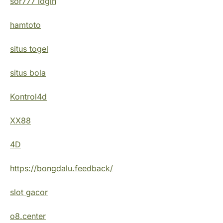
sor777 login
hamtoto
situs togel
situs bola
Kontrol4d
XX88
4D
https://bongdalu.feedback/
slot gacor
o8.center