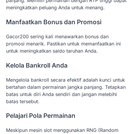
panjang. Memilih permainan dengan RTP tinggi dapat
meningkatkan peluang Anda untuk menang.
Manfaatkan Bonus dan Promosi
Gacor200 sering kali menawarkan bonus dan
promosi menarik. Pastikan untuk memanfaatkan ini
untuk meningkatkan saldo taruhan Anda.
Kelola Bankroll Anda
Mengelola bankroll secara efektif adalah kunci untuk
bertahan dalam permainan jangka panjang. Tetapkan
batas untuk diri Anda sendiri dan jangan melebihi
batas tersebut.
Pelajari Pola Permainan
Meskipun mesin slot menggunakan RNG (Random