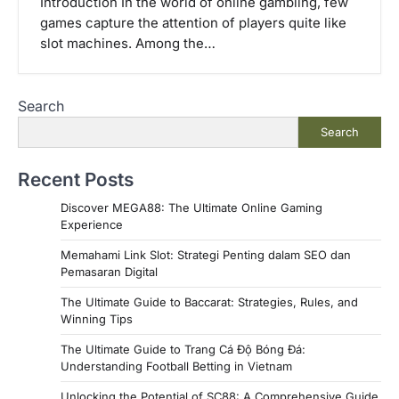
Introduction In the world of online gambling, few
games capture the attention of players quite like
slot machines. Among the…
Search
Search
Recent Posts
Discover MEGA88: The Ultimate Online Gaming
Experience
Memahami Link Slot: Strategi Penting dalam SEO dan
Pemasaran Digital
The Ultimate Guide to Baccarat: Strategies, Rules, and
Winning Tips
The Ultimate Guide to Trang Cá Độ Bóng Đá:
Understanding Football Betting in Vietnam
Unlocking the Potential of SC88: A Comprehensive Guide