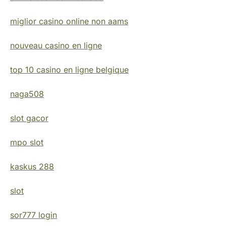
miglior casino online non aams
nouveau casino en ligne
top 10 casino en ligne belgique
naga508
slot gacor
mpo slot
kaskus 288
slot
sor777 login