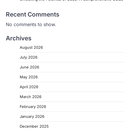
Recent Comments
No comments to show.
Archives
August 2026
July 2026
June 2026
May 2026
April 2026
March 2026
February 2026
January 2026
December 2025