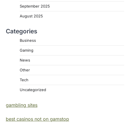
September 2025
August 2025
Categories
Business
Gaming
News
Other
Tech
Uncategorized
gambling sites
best casinos not on gamstop