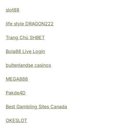
slot88
life style DRAGON222
Trang Chủ SHBET
Bola88 Live Login
buitenlandse casinos
MEGA888
Pakde4D
Best Gambling Sites Canada
OKESLOT