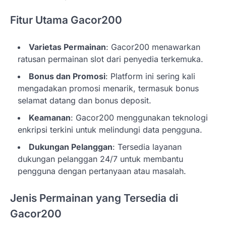
Fitur Utama Gacor200
Varietas Permainan
: Gacor200 menawarkan
ratusan permainan slot dari penyedia terkemuka.
Bonus dan Promosi
: Platform ini sering kali
mengadakan promosi menarik, termasuk bonus
selamat datang dan bonus deposit.
Keamanan
: Gacor200 menggunakan teknologi
enkripsi terkini untuk melindungi data pengguna.
Dukungan Pelanggan
: Tersedia layanan
dukungan pelanggan 24/7 untuk membantu
pengguna dengan pertanyaan atau masalah.
Jenis Permainan yang Tersedia di
Gacor200